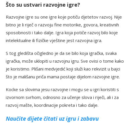
Što su ustvari razvojne igre?
Razvojne igre su one igre koje potiču djetetov razvoj. Nije
bitno je li riječ o razvoju fine motorike, govora, kreativnih
sposobnosti i tako dalje. Igra koja potiče razvoj bilo koje
intelektualne ili fizičke vještine jest razvojna igra.
S tog gledišta očigledno je da se bilo koja igračka, svaka
igračka, može uklopiti u razvojnu igru. Sve ovisi o tome kako
je koristimo. Plišani medvjedić koji služi kao rekvizit u bajci
što je mališanu priča mama postaje dijelom razvojne igre.
Kocke sa slovima jesu razvojne i mogu se u igri koristiti s
izvornom svrhom, odnosno za učenje slova i riječi, ali i za
razvoj mašte, koordinacije pokreta i tako dalje.
Naučite dijete čitati uz igru i zabavu