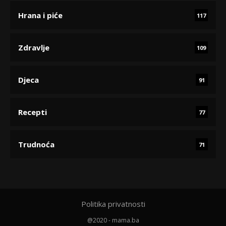
Hrana i piće
117
Zdravlje
109
Djeca
91
Recepti
77
Trudnoća
71
Politika privatnosti
@2020 - mama.ba