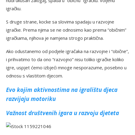
nudi ukusan zalogaj, spada u “običnu” igračku. Voljenu
igračku.
S druge strane, kocke sa slovima spadaju u razvojne
igračke. Prema njima se ne odnosimo kao prema “običnim”
igračkama, njihova je namjena strogo praktična.
Ako odustanemo od podjele igračaka na razvojne i “obične”,
i prihvatimo to da ono “razvojno” nisu toliko igračke koliko
igre, uspjet ćemo izbjeći mnoge nesporazume, posebno u
odnosu s vlastitom djecom.
Evo kojim aktivnostima na igralištu djeca
razvijaju motoriku
Važnost društvenih igara u razvoju djeteta