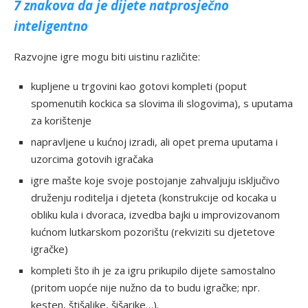
7 znakova da je dijete natprosječno
inteligentno
Razvojne igre mogu biti uistinu različite:
kupljene u trgovini kao gotovi kompleti (poput
spomenutih kockica sa slovima ili slogovima), s uputama
za korištenje
napravljene u kućnoj izradi, ali opet prema uputama i
uzorcima gotovih igračaka
igre mašte koje svoje postojanje zahvaljuju isključivo
druženju roditelja i djeteta (konstrukcije od kocaka u
obliku kula i dvoraca, izvedba bajki u improvizovanom
kućnom lutkarskom pozorištu (rekviziti su djetetove
igračke)
kompleti što ih je za igru prikupilo dijete samostalno
(pritom uopće nije nužno da to budu igračke; npr.
kesten, štišaljke, šišarike…).