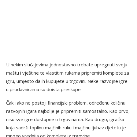
U nekim slučajevima jednostavno trebate upregnuti svoju
maštu i vještine te vlastitim rukama pripremiti komplete za
igru, umjesto da ih kupujete u trgovini. Neke razvojne igre
u prodavnicama su doista preskupe.
Čak i ako ne postoji financijski problem, određenu količinu
razvojnih igara najbolje je pripremiti samostalno. Kao prvo,
nisu sve igre dostupne u trgovinama. Kao drugo, igračka
koja sadrži toplinu majčinih ruku i majčinu ljubav djetetu je
mnogo vrednija od kompleta iz trgovine.