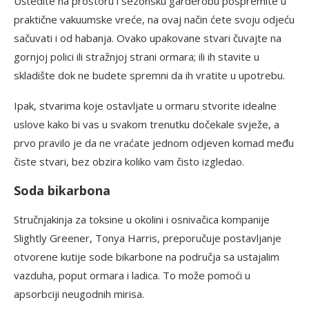
Uštedite na prostoru i sezonsku garderobu pospremite u
praktične vakuumske vreće, na ovaj način ćete svoju odjeću
sačuvati i od habanja. Ovako upakovane stvari čuvajte na
gornjoj polici ili stražnjoj strani ormara; ili ih stavite u
skladište dok ne budete spremni da ih vratite u upotrebu.
Ipak, stvarima koje ostavljate u ormaru stvorite idealne
uslove kako bi vas u svakom trenutku dočekale svježe, a
prvo pravilo je da ne vraćate jednom odjeven komad među
čiste stvari, bez obzira koliko vam čisto izgledao.
Soda bikarbona
Stručnjakinja za toksine u okolini i osnivačica kompanije
Slightly Greener, Tonya Harris, preporučuje postavljanje
otvorene kutije sode bikarbone na područja sa ustajalim
vazduha, poput ormara i ladica. To može pomoći u
apsorbciji neugodnih mirisa.