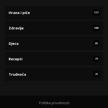
Hrana i piće
117
Zdravlje
109
Djeca
91
Recepti
77
Trudnoća
71
Politika privatnosti