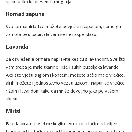
sa nekoliko kapi esencijalnog ulja.
Komad sapuna
Svoj ormar ili ladice možete osvježiti i sapunom, samo ga
zamotajte u papir, da vam se ne raspe okolo.
Lavanda
Za osvježenje ormara napravite kesicu s lavandom. Sve što
vam treba je malo tkanine, riže i suhih pupoljaka lavande.
Ako ste vješti s iglom i koncem, možete sašiti male vrećice,
ali ih možete i jednostavno vezati uzicom. Napunite vrećice
rižom i lavandom tako da miriše dovoljno jako po vašem
ukusu.
Mirisi
Bilo da birate posebne kuglice, vrećice, pločice s helijem,
tkanine od jastučića koji odišu ugodnom aromom i dodatno