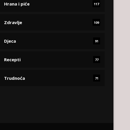
Hrana i piće
117
Zdravlje
109
Djeca
91
Recepti
77
Trudnoća
71