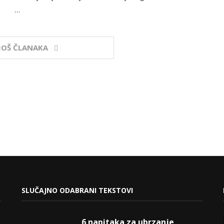
…
 JOŠ ČLANAKA
SLUČAJNO ODABRANI TEKSTOVI
6 napitaka za ubrzanje