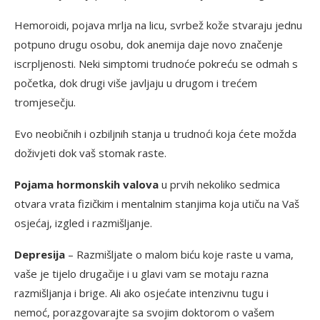
Hemoroidi, pojava mrlja na licu, svrbež kože stvaraju jednu
potpuno drugu osobu, dok anemija daje novo značenje
iscrpljenosti. Neki simptomi trudnoće pokreću se odmah s
početka, dok drugi više javljaju u drugom i trećem
tromjesečju.
Evo neobičnih i ozbiljnih stanja u trudnoći koja ćete možda
doživjeti dok vaš stomak raste.
Pojama hormonskih valova
u prvih nekoliko sedmica
otvara vrata fizičkim i mentalnim stanjima koja utiču na Vaš
osjećaj, izgled i razmišljanje.
Depresija
– Razmišljate o malom biću koje raste u vama,
vaše je tijelo drugačije i u glavi vam se motaju razna
razmišljanja i brige. Ali ako osjećate intenzivnu tugu i
nemoć, porazgovarajte sa svojim doktorom o vašem