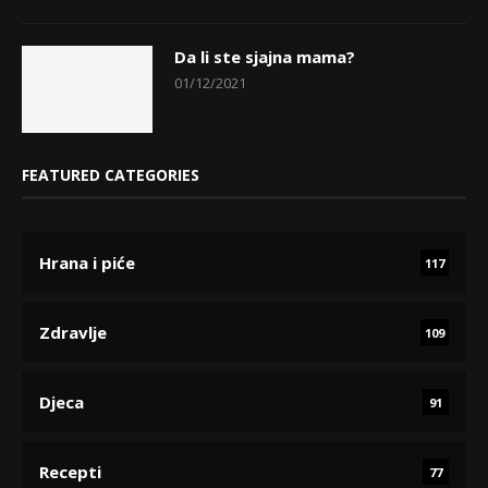
Da li ste sjajna mama?
01/12/2021
FEATURED CATEGORIES
Hrana i piće
117
Zdravlje
109
Djeca
91
Recepti
77