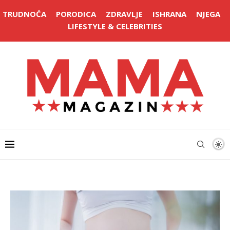
TRUDNOĆA
PORODICA
ZDRAVLJE
ISHRANA
NJEGA
LIFESTYLE & CELEBRITIES